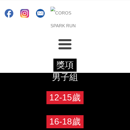
賽事資料
主頁
獎項
男子組
重要日期
賽事結果及獎項
紀念品
路線資料
參加紀念品
報名
ENG
12-15歲
檢查站資料
完成紀念品
立即報名
指定裝備
購買紀念品
16-18歲
賽事守則
交通