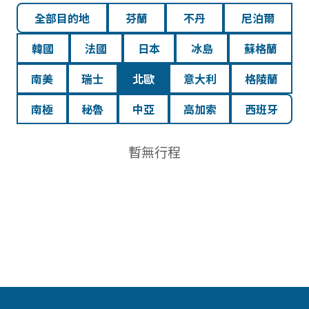
全部目的地
芬蘭
不丹
尼泊爾
韓國
法國
日本
冰島
蘇格蘭
南美
瑞士
北歐
意大利
格陵蘭
南極
秘魯
中亞
高加索
西班牙
暫無行程