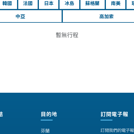
韓國
法國
日本
冰島
蘇格蘭
南美
中亞
高加索
暫無行程
結
目的地
訂閱電子報
訂閱我們的電子報
芬蘭