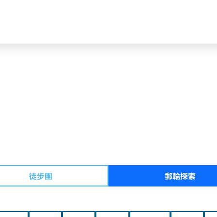
徒步團
郵輪探索