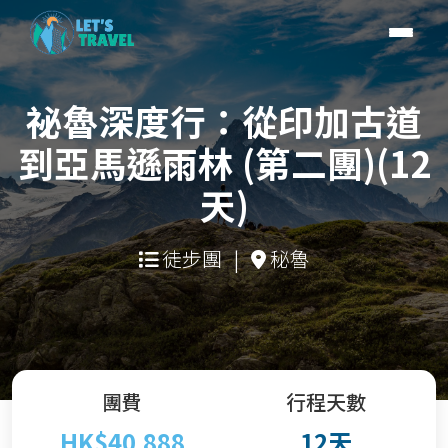
祕魯深度行：從印加古道
到亞馬遜雨林 (第二團)(12
天)
徒步團
|
秘魯
團費
行程天數
HK$40,888
12天