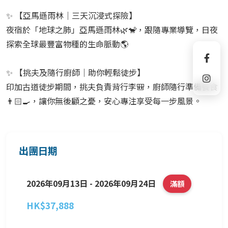
✨ 【亞馬遜雨林｜三天沉浸式探險】
夜宿於「地球之肺」亞馬遜雨林🌿🐒，跟隨專業導覽，日夜
探索全球最豐富物種的生命脈動🌎
✨ 【挑夫及隨行廚師｜助你輕鬆徒步】
印加古道徒步期間，挑夫負責背行李🎒，廚師隨行準備餐食
👨🏻‍🍳，讓你無後顧之憂，安心專注享受每一步風景。
出團日期
2026年09月13日 - 2026年09月24日
滿額
HK$37,888