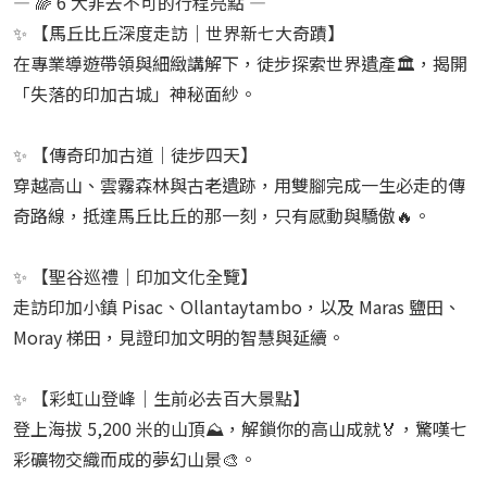
— 🌈 6 大非去不可的行程亮點 —
✨ 【馬丘比丘深度走訪｜世界新七大奇蹟】
在專業導遊帶領與細緻講解下，徒步探索世界遺產🏛️，揭開
「失落的印加古城」神秘面紗。
✨ 【傳奇印加古道｜徒步四天】
穿越高山、雲霧森林與古老遺跡，用雙腳完成一生必走的傳
奇路線，抵達馬丘比丘的那一刻，只有感動與驕傲🔥。
✨ 【聖谷巡禮｜印加文化全覽】
走訪印加小鎮 Pisac、Ollantaytambo，以及 Maras 鹽田、
Moray 梯田，見證印加文明的智慧與延續。
✨ 【彩虹山登峰｜生前必去百大景點】
登上海拔 5,200 米的山頂⛰️，解鎖你的高山成就🏅，驚嘆七
彩礦物交織而成的夢幻山景🎨。