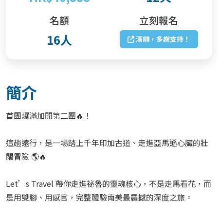
名額
立刻報名
16人
滿額，多謝支持！
簡介
首團爆滿加開第二團🔥！
這趟遠行，是一場踏上千年印加古道、走進亞馬遜心臟的壯
闊冒險 🌎🔥
Let’s Travel 帶你走進祕魯的靈魂核心，不是走馬看花，而
是用雙腳、用感官，完整體驗南美最震撼的深度之旅。